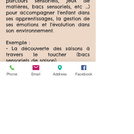
parcours sensoriels, jeux de
matières, bacs sensoriels, etc ...)
pour accompagner l'enfant dans
ses apprentissages, la gestion de
ses émotions et l'évolution dans
son environnement.
Exemple :
- La découverte des saisons à
travers le toucher (bacs
sensoriels de saison)
- Gestion des émotions avec le
massage
Phone
Email
Address
Facebook
Ces prestations sont modulables
et peuvent être adaptées en
fonction des besoins et attentes.
Me contacter pour une demande
tarifaire.